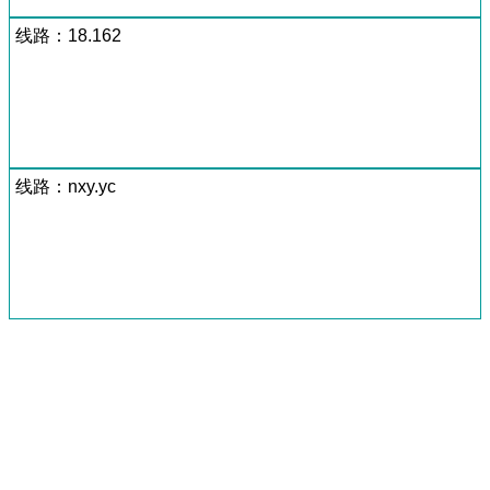
线路：18.162
线路：nxy.yc