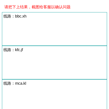
请把下上结果，截图给客服以确认问题
线路：bbc.xh
线路：kfc.jf
线路：mca.kl